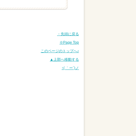
・先頭に戻る
※Page Top
このページのトップへ♪
▲上部へ移動する
↑( ｀ー´)ノ