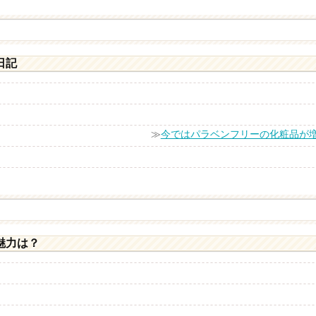
日記
≫
今ではパラベンフリーの化粧品が
魅力は？