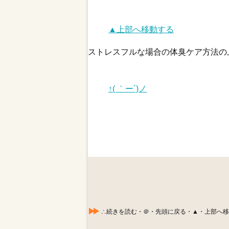
▲上部へ移動する
ストレスフルな場合の体臭ケア方法の
↑( ｀ー´)ノ
∴続きを読む・＠・先頭に戻る・▲・上部へ移動する