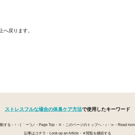
上へ戻ります。
ストレスフルな場合の体臭ケア方法
で使用したキーワード
・↑・( ｀ー´)ノ・Page Top・※・このページのトップへ・♪・≫・Read mor
記事はコチラ・Look up an Article・＃閲覧を継続する