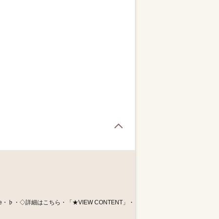
Page Top
e・♭・◇詳細はこちら・「★VIEW CONTENT」・